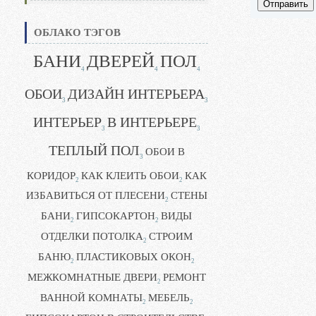
Отправить
ОБЛАКО ТЭГОВ
БАНИ
ДВЕРЕЙ
ПОЛ
4
4
4
ОБОИ
ДИЗАЙН ИНТЕРЬЕРА
3
3
ИНТЕРЬЕР
В ИНТЕРЬЕРЕ
3
3
ТЕПЛЫЙ ПОЛ
ОБОИ В
3
КОРИДОР
КАК КЛЕИТЬ ОБОИ
КАК
2
2
ИЗБАВИТЬСЯ ОТ ПЛЕСЕНИ
СТЕНЫ
2
БАНИ
ГИПСОКАРТОН
ВИДЫ
2
2
ОТДЕЛКИ ПОТОЛКА
СТРОИМ
2
БАНЮ
ПЛАСТИКОВЫХ ОКОН
2
2
МЕЖКОМНАТНЫЕ ДВЕРИ
РЕМОНТ
2
ВАННОЙ КОМНАТЫ
МЕБЕЛЬ
2
2