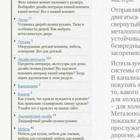
Фото ванных комнат маленького размера.
Выбирайте дизайн интерьера ванной комнаты
Отправляя
вашей мечты! Все о ванной комнате.
двигаться
17
Двери
свернутый
Установка дверей своими руками. Типы и
особенности дверей. Как выбрать
металопол
металлическую дверь.
устойчивы
1
Детская
безвредны
Оборудование детской комнаты, мебель,
освещение. Все для детской.
засорению
152
Дизайн интерьера
Использую
Предметы интерьера, аксессуары для дома,
дизайн своими руками! Вы задумали
системы о
изменить интерьер вашей квартиры? Тогда
В канализ
ищите вдохновение в этом разделе.
покупать 
2
Канализация
то, какого
3
Кровля
для холод
Как узнать, что кровля нуждается в ремонте?
Как правильно спланировать замену кровли?
– для хол
Узнайте все о кровлях на нашем сайте.
Металопол
14
Ландшафтный дизайн
показали 
Ландшафтный дизайн своими руками.
прослужит
42
Мебель
дорогие, 
Мебель для кухни, мебель для спальни,
мебель для гостинной, мебель для ванной.