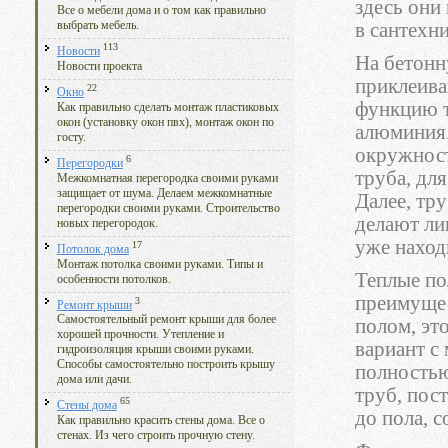
здесь они
Все о мебели дома и о том как правильно
в сантехни
выбрать мебель.
113
Новости
На бетонн
Новости проекта
приклеива
22
Окно
функцию т
Как правильно сделать монтаж пластиковых
окон (установку окон пвх), монтаж окон по
алюминия.
госту.
окружност
6
Перегородки
труба, дл
Межкомнатная перегородка своими руками
защищает от шума. Делаем межкомнатные
Далее, тр
перегородки своими руками. Строительство
делают ли
новых перегородок.
уже наход
17
Потолок дома
Монтаж потолка своими руками. Типы и
Теплые по
особенности потолков.
преимущес
3
Ремонт крыши
Самостоятельный ремонт крыши для более
полом, эт
хорошей прочности. Утепление и
вариант с
гидроизоляция крыши своими руками.
Способы самостоятельно построить крышу
полностью
дома или дачи.
труб, пос
65
Стены дома
до пола, 
Как правильно красить стены дома. Все о
стенах. Из чего строить прочную стену.