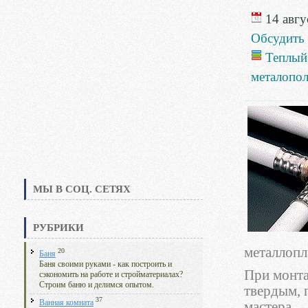
14 авгус
Обсудить
Теплый
металопо
МЫ В СОЦ. СЕТЯХ
РУБРИКИ
металлопл
20
Баня
Баня своими руками - как построить и
При монта
сэкономить на работе и стройматериалах?
Строим баню и делимся опытом.
твердым, 
37
Ванная комната
мастера.