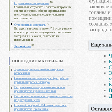
Функция г
16
Строительные инструменты
заключает
Статьи об инструменте и электроинструменте,
советы экспертов, обзоры строительного
топлива и
инструмента, основные характеристики
помещени
инструментов.
создания 
43
Строительные материалы
загородно
Вы задумали сделать ремонт? В этом разделе
есть все про самые популярные строительные
материалы и не очень, советы по их
использованию.
Еще запи
39
Теплый пол
Ч
К
ПОСЛЕДНИЕ МАТЕРИАЛЫ
С
Лучшие лодки для семейного отдыха и
Э
развлечений
у
Современные материалы для обустройства
крыш и открытых площадок
К
Встраиваемые холодильники: отличия и
В
преимущества кухонной техники
Д
Выхлопные системы в ассортименте: качество
по доступным ценам
Стальной профиль Н114: характеристики,
Оставьт
преимущества, применение