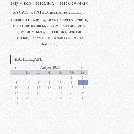
ОТДЕЛКА ПОТОЛКА
ПОТОЛОЧНЫЕ
2
БАЛКИ
КУХНЮ
HOMEME RU МЕБЕЛЬ
IP
1
2
2
ТЕЛЕВИДЕНИЕ АДРЕСА
META-KEYWORDS: КУПИТЬ
1
1
GUCA ПЕЧИ КАМИНЫ
CВОИМИ РУКАМИ
IMEX
1
1
1
HOMEME МЕБЕЛЬ
7 РЕЦЕПТОВ СТИЛЬНОЙ
1
ВАННОЙ
АККУМУЛЯТОРЫ ДЛЯ СОЛНЕЧНЫХ
1
БАТАРЕЙ
1
КАЛЕНДАРЬ
««
Август 2026
»»
Пн
Вт
Ср
Чт
Пт
Сб
Вс
1
2
3
4
5
6
7
8
9
10
11
12
13
14
15
16
17
18
19
20
21
22
23
24
25
26
27
28
29
30
31