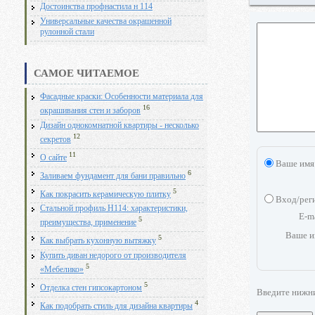
Достоинства профнастила н 114
Универсальные качества окрашенной
рулонной стали
САМОЕ ЧИТАЕМОЕ
Фасадные краски: Особенности материала для
16
окрашивания стен и заборов
Дизайн однокомнатной квартиры - несколько
12
секретов
11
О сайте
Ваше имя
6
Заливаем фундамент для бани правильно
5
Как покрасить керамическую плитку
Вход/рег
Стальной профиль Н114: характеристики,
E-m
5
преимущества, применение
Ваше и
5
Как выбрать кухонную вытяжку
Купить диван недорого от производителя
5
«Мебелико»
5
Отделка стен гипсокартоном
Введите нижн
4
Как подобрать стиль для дизайна квартиры