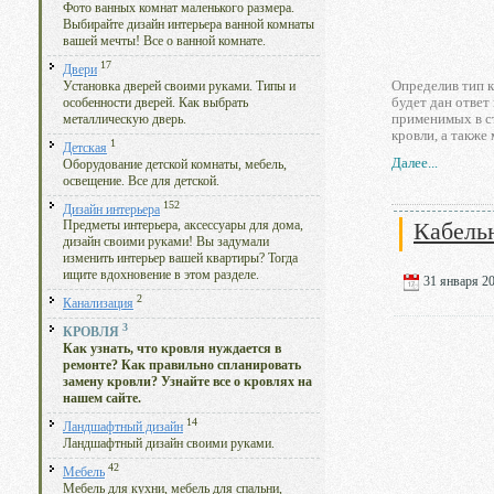
Фото ванных комнат маленького размера.
Выбирайте дизайн интерьера ванной комнаты
вашей мечты! Все о ванной комнате.
17
Двери
Определив тип к
Установка дверей своими руками. Типы и
будет дан ответ
особенности дверей. Как выбрать
применимых в ст
металлическую дверь.
кровли, а также
1
Детская
Далее...
Оборудование детской комнаты, мебель,
освещение. Все для детской.
152
Дизайн интерьера
Кабель
Предметы интерьера, аксессуары для дома,
дизайн своими руками! Вы задумали
изменить интерьер вашей квартиры? Тогда
ищите вдохновение в этом разделе.
31 января 20
2
Канализация
3
КРОВЛЯ
Как узнать, что кровля нуждается в
ремонте? Как правильно спланировать
замену кровли? Узнайте все о кровлях на
нашем сайте.
14
Ландшафтный дизайн
Ландшафтный дизайн своими руками.
42
Мебель
Мебель для кухни, мебель для спальни,