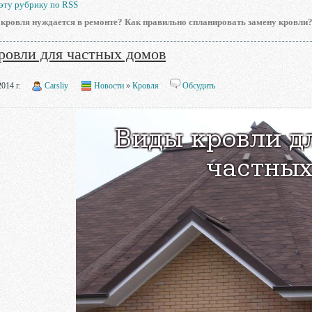
 эту рубрику по RSS
о кровля нуждается в ремонте? Как правильно спланировать замену кровли?
ровли для частных домов
014 г.
Carsliy
Новости
»
Кровля
Обсудить