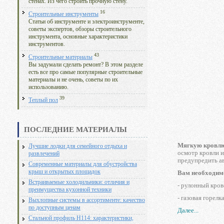
стенах. Из чего строить прочную стену.
16
Строительные инструменты
Статьи об инструменте и электроинструменте,
советы экспертов, обзоры строительного
инструмента, основные характеристики
инструментов.
43
Строительные материалы
Вы задумали сделать ремонт? В этом разделе
есть все про самые популярные строительные
материалы и не очень, советы по их
использованию.
39
Теплый пол
ПОСЛЕДНИЕ МАТЕРИАЛЫ
Мягкую кровл
Лучшие лодки для семейного отдыха и
осмотр кровли и
развлечений
предупредить а
Современные материалы для обустройства
крыш и открытых площадок
Вам необходим
Встраиваемые холодильники: отличия и
- рулонный кров
преимущества кухонной техники
- газовая горелка
Выхлопные системы в ассортименте: качество
по доступным ценам
Далее...
Стальной профиль Н114: характеристики,