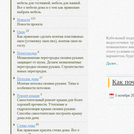
мебель для гостинной, мебель для ванной.
Все о мебели дома и о том как правильно
выбрать мебель.
113
Новости
Новости проекта
22
Окно
Как правильно сделать монтаж пластиковых
Кабельный подог
окон (установку окон пвх), монтаж окон по
водосточных тру
госту.
повышенное вним
этого условия с
6
Перегородки
вариантом, буде
Межкомнатная перегородка своими руками
защищает от шума. Делаем межкомнатные
Далее...
перегородки своими руками. Строительство
новых перегородок.
17
Потолок дома
Как по
Монтаж потолка своими руками. Типы и
особенности потолков.
3
3 октября 20
Ремонт крыши
Самостоятельный ремонт крыши для более
хорошей прочности. Утепление и
гидроизоляция крыши своими руками.
Способы самостоятельно построить крышу
дома или дачи.
65
Стены дома
Как правильно красить стены дома. Все о