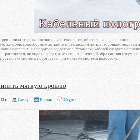
рев кровли это совершенно новая технология, обеспечивающая исключение об
б, желобов, водосборным лоткам, направляющим лотков, воронкам, ендовам и
ание направить на подогрев водостоков. Установку кабелей следует выполнит
нег растопится, но вода не уйдет, а это станет причиной образования сосулек
т установка системы подогрева и при монтаже системы водостока.
чинить мягкую кровлю
13 г.
Carsliy
Кровля
Обсудить