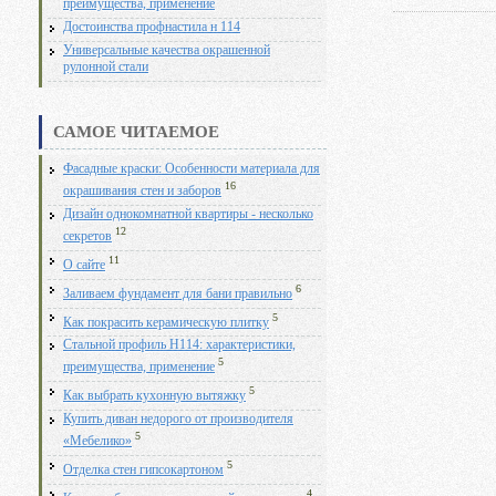
преимущества, применение
Достоинства профнастила н 114
Универсальные качества окрашенной
рулонной стали
САМОЕ ЧИТАЕМОЕ
Фасадные краски: Особенности материала для
16
окрашивания стен и заборов
Дизайн однокомнатной квартиры - несколько
12
секретов
11
О сайте
6
Заливаем фундамент для бани правильно
5
Как покрасить керамическую плитку
Стальной профиль Н114: характеристики,
5
преимущества, применение
5
Как выбрать кухонную вытяжку
Купить диван недорого от производителя
5
«Мебелико»
5
Отделка стен гипсокартоном
4