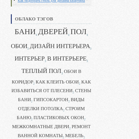
Как подобрать стиль для дизайна квартиры
ОБЛАКО ТЭГОВ
БАНИ
ДВЕРЕЙ
ПОЛ
4
4
4
ОБОИ
ДИЗАЙН ИНТЕРЬЕРА
3
3
ИНТЕРЬЕР
В ИНТЕРЬЕРЕ
3
3
ТЕПЛЫЙ ПОЛ
ОБОИ В
3
КОРИДОР
КАК КЛЕИТЬ ОБОИ
КАК
2
2
ИЗБАВИТЬСЯ ОТ ПЛЕСЕНИ
СТЕНЫ
2
БАНИ
ГИПСОКАРТОН
ВИДЫ
2
2
ОТДЕЛКИ ПОТОЛКА
СТРОИМ
2
БАНЮ
ПЛАСТИКОВЫХ ОКОН
2
2
МЕЖКОМНАТНЫЕ ДВЕРИ
РЕМОНТ
2
ВАННОЙ КОМНАТЫ
МЕБЕЛЬ
2
2