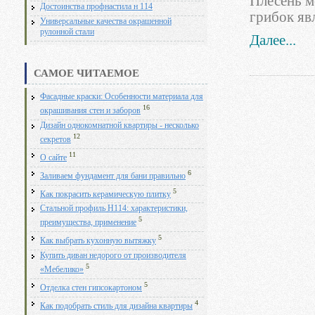
Плесень м
Достоинства профнастила н 114
грибок яв
Универсальные качества окрашенной
рулонной стали
Далее...
САМОЕ ЧИТАЕМОЕ
Фасадные краски: Особенности материала для
16
окрашивания стен и заборов
Дизайн однокомнатной квартиры - несколько
12
секретов
11
О сайте
6
Заливаем фундамент для бани правильно
5
Как покрасить керамическую плитку
Стальной профиль Н114: характеристики,
5
преимущества, применение
5
Как выбрать кухонную вытяжку
Купить диван недорого от производителя
5
«Мебелико»
5
Отделка стен гипсокартоном
4
Как подобрать стиль для дизайна квартиры