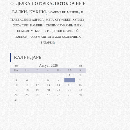
ОТДЕЛКА ПОТОЛКА
ПОТОЛОЧНЫЕ
2
БАЛКИ
КУХНЮ
HOMEME RU МЕБЕЛЬ
IP
1
2
2
ТЕЛЕВИДЕНИЕ АДРЕСА
META-KEYWORDS: КУПИТЬ
1
1
GUCA ПЕЧИ КАМИНЫ
CВОИМИ РУКАМИ
IMEX
1
1
1
HOMEME МЕБЕЛЬ
7 РЕЦЕПТОВ СТИЛЬНОЙ
1
ВАННОЙ
АККУМУЛЯТОРЫ ДЛЯ СОЛНЕЧНЫХ
1
БАТАРЕЙ
1
КАЛЕНДАРЬ
««
Август 2026
»»
Пн
Вт
Ср
Чт
Пт
Сб
Вс
1
2
3
4
5
6
7
8
9
10
11
12
13
14
15
16
17
18
19
20
21
22
23
24
25
26
27
28
29
30
31