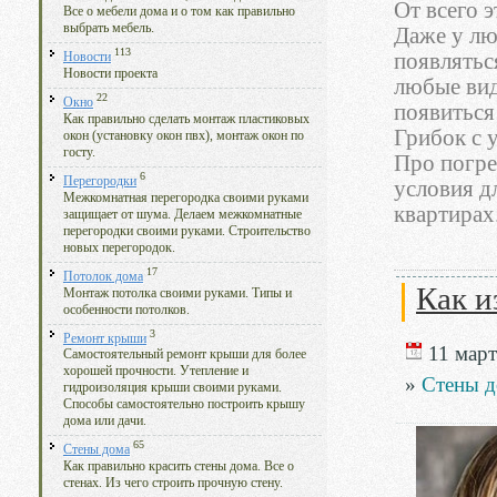
От всего э
Все о мебели дома и о том как правильно
выбрать мебель.
Даже у лю
113
появлятьс
Новости
Новости проекта
любые вид
22
Окно
появиться 
Как правильно сделать монтаж пластиковых
Грибок с 
окон (установку окон пвх), монтаж окон по
госту.
Про погре
6
Перегородки
условия д
Межкомнатная перегородка своими руками
квартирах
защищает от шума. Делаем межкомнатные
перегородки своими руками. Строительство
новых перегородок.
17
Потолок дома
Как и
Монтаж потолка своими руками. Типы и
особенности потолков.
3
Ремонт крыши
11 март
Самостоятельный ремонт крыши для более
хорошей прочности. Утепление и
»
Стены д
гидроизоляция крыши своими руками.
Способы самостоятельно построить крышу
дома или дачи.
65
Стены дома
Как правильно красить стены дома. Все о
стенах. Из чего строить прочную стену.