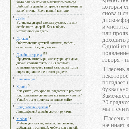
крепость
Фото ванных комнат маленького размера.
которая с
Выбирайте дизайн интерьера ванной комнаты
вашей мечты! Все о ванной комнате.
снова и с
17
Двери
дискомфорт
Установка дверей своими руками. Типы и
и чистота,
особенности дверей. Как выбрать
металлическую дверь.
или прояв
1
доходить 
Детская
Оборудование детской комнаты, мебель,
Одной из 
освещение. Все для детской.
появление
152
Дизайн интерьера
говоря - п
Предметы интерьера, аксессуары для дома,
дизайн своими руками! Вы задумали
изменить интерьер вашей квартиры? Тогда
Плесень л
ищите вдохновение в этом разделе.
некоторое
2
Канализация
попадает 
3
Кровля
буквально
Как узнать, что кровля нуждается в ремонте?
Замечател
Как правильно спланировать замену кровли?
Узнайте все о кровлях на нашем сайте.
20 градус
14
Ландшафтный дизайн
мы и счит
Ландшафтный дизайн своими руками.
Плесень н
42
Мебель
Мебель для кухни, мебель для спальни,
начинает 
мебель для гостинной, мебель для ванной.