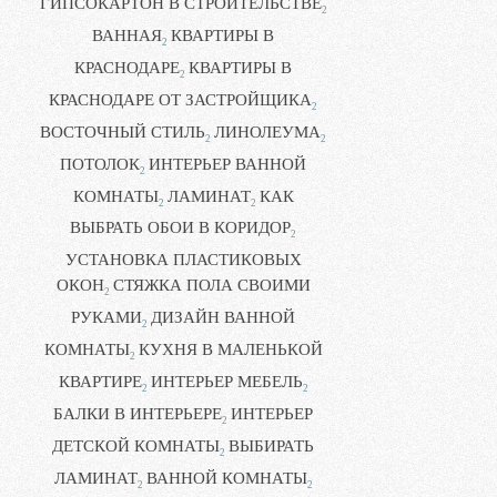
ГИПСОКАРТОН В СТРОИТЕЛЬСТВЕ
2
ВАННАЯ
КВАРТИРЫ В
2
КРАСНОДАРЕ
КВАРТИРЫ В
2
КРАСНОДАРЕ ОТ ЗАСТРОЙЩИКА
2
ВОСТОЧНЫЙ СТИЛЬ
ЛИНОЛЕУМА
2
2
ПОТОЛОК
ИНТЕРЬЕР ВАННОЙ
2
КОМНАТЫ
ЛАМИНАТ
КАК
2
2
ВЫБРАТЬ ОБОИ В КОРИДОР
2
УСТАНОВКА ПЛАСТИКОВЫХ
ОКОН
СТЯЖКА ПОЛА СВОИМИ
2
РУКАМИ
ДИЗАЙН ВАННОЙ
2
КОМНАТЫ
КУХНЯ В МАЛЕНЬКОЙ
2
КВАРТИРЕ
ИНТЕРЬЕР МЕБЕЛЬ
2
2
БАЛКИ В ИНТЕРЬЕРЕ
ИНТЕРЬЕР
2
ДЕТСКОЙ КОМНАТЫ
ВЫБИРАТЬ
2
ЛАМИНАТ
ВАННОЙ КОМНАТЫ
2
2