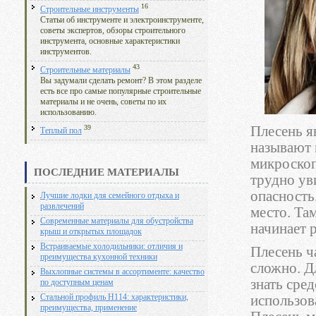
16
Строительные инструменты
Статьи об инструменте и электроинструменте,
советы экспертов, обзоры строительного
инструмента, основные характеристики
инструментов.
43
Строительные материалы
Вы задумали сделать ремонт? В этом разделе
есть все про самые популярные строительные
материалы и не очень, советы по их
использованию.
Плесень я
39
Теплый пол
называют 
микроскоп
ПОСЛЕДНИЕ МАТЕРИАЛЫ
трудно ув
опасность
Лучшие лодки для семейного отдыха и
развлечений
место. Там
Современные материалы для обустройства
начинает 
крыш и открытых площадок
Встраиваемые холодильники: отличия и
Плесень ч
преимущества кухонной техники
сложно. Д
Выхлопные системы в ассортименте: качество
знать сре
по доступным ценам
использова
Стальной профиль Н114: характеристики,
преимущества, применение