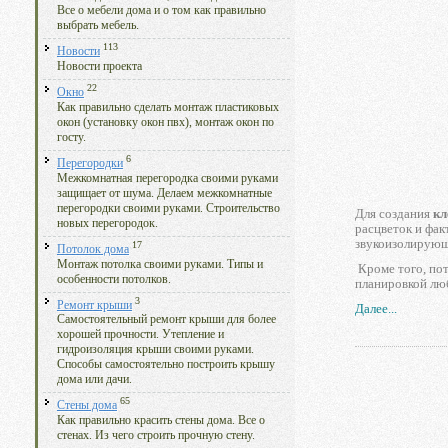
Все о мебели дома и о том как правильно
выбрать мебель.
113
Новости
Новости проекта
22
Окно
Как правильно сделать монтаж пластиковых
окон (установку окон пвх), монтаж окон по
госту.
6
Перегородки
Межкомнатная перегородка своими руками
защищает от шума. Делаем межкомнатные
перегородки своими руками. Строительство
Для создания
кл
новых перегородок.
расцветок и фак
звукоизолирующ
17
Потолок дома
Монтаж потолка своими руками. Типы и
Кроме того, пот
особенности потолков.
планировкой лю
3
Ремонт крыши
Далее...
Самостоятельный ремонт крыши для более
хорошей прочности. Утепление и
гидроизоляция крыши своими руками.
Способы самостоятельно построить крышу
дома или дачи.
65
Стены дома
Как правильно красить стены дома. Все о
стенах. Из чего строить прочную стену.