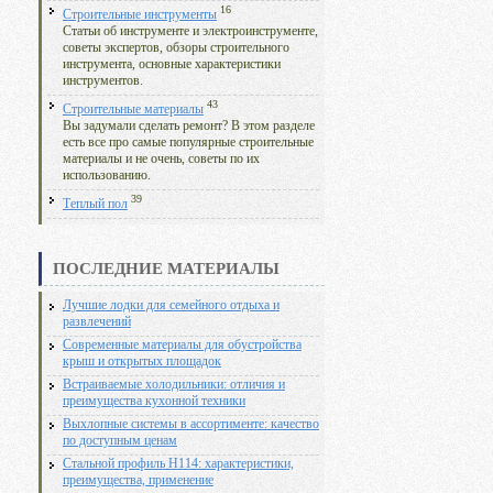
16
Строительные инструменты
Статьи об инструменте и электроинструменте,
советы экспертов, обзоры строительного
инструмента, основные характеристики
инструментов.
43
Строительные материалы
Вы задумали сделать ремонт? В этом разделе
есть все про самые популярные строительные
материалы и не очень, советы по их
использованию.
39
Теплый пол
ПОСЛЕДНИЕ МАТЕРИАЛЫ
Лучшие лодки для семейного отдыха и
развлечений
Современные материалы для обустройства
крыш и открытых площадок
Встраиваемые холодильники: отличия и
преимущества кухонной техники
Выхлопные системы в ассортименте: качество
по доступным ценам
Стальной профиль Н114: характеристики,
преимущества, применение