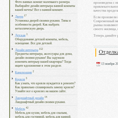
Фото ванных комнат маленького размера.
произведена с н
Выбирайте дизайн интерьера ванной комнаты
привлекательног
вашей мечты! Все о ванной комнате.
качества продел
17
Двери
Если произвели 
Установка дверей своими руками. Типы и
Современный мир
особенности дверей. Как выбрать
рынка появляют
металлическую дверь.
своего жилища, 
1
Теперь давайте 
Детская
Оборудование детской комнаты, мебель,
освещение. Все для детской.
152
Дизайн интерьера
Отделк
Предметы интерьера, аксессуары для дома,
дизайн своими руками! Вы задумали
изменить интерьер вашей квартиры? Тогда
13 ноября 20
ищите вдохновение в этом разделе.
2
Канализация
3
Кровля
Как узнать, что кровля нуждается в ремонте?
Как правильно спланировать замену кровли?
Узнайте все о кровлях на нашем сайте.
14
Ландшафтный дизайн
Ландшафтный дизайн своими руками.
42
Мебель
Мебель для кухни, мебель для спальни,
мебель для гостинной, мебель для ванной.