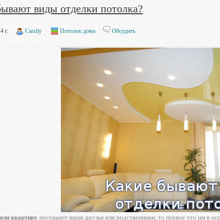
бывают виды отделки потолка?
4 г.
Carsliy
Потолок дома
Обсудить
или квартиру
посещают ваши друзья или родственники, то первое что им в осно