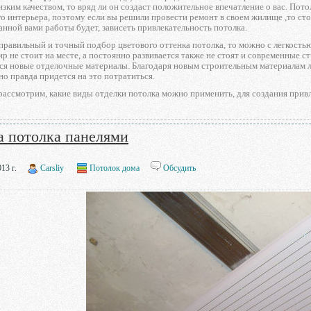
изким качеством, то вряд ли он создаст положительное впечатление о вас. Пот
о интерьера, поэтому если вы решили провести ремонт в своем жилище ,то сто
анной вами работы будет, зависеть привлекательность потолка.
правильный и точный подбор цветового оттенка потолка, то можно с легкост
 не стоит на месте, а постоянно развивается также не стоят и современные 
ся новые отделочные материалы. Благодаря новым строительным материалам 
но правда придется на это потратиться.
рассмотрим, какие виды отделки потолка можно применить, для создания прив
а потолка панелями
13 г.
Carsliy
Потолок дома
Обсудить