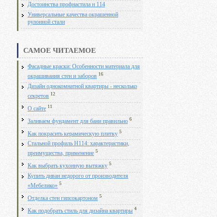
Достоинства профнастила н 114
Универсальные качества окрашенной
рулонной стали
САМОЕ ЧИТАЕМОЕ
Фасадные краски: Особенности материала для
16
окрашивания стен и заборов
Дизайн однокомнатной квартиры - несколько
12
секретов
11
О сайте
6
Заливаем фундамент для бани правильно
5
Как покрасить керамическую плитку
Стальной профиль Н114: характеристики,
5
преимущества, применение
5
Как выбрать кухонную вытяжку
Купить диван недорого от производителя
5
«Мебелико»
5
Отделка стен гипсокартоном
4
Как подобрать стиль для дизайна квартиры