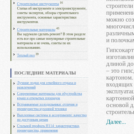
16
Строительные инструменты
строители 
Статьи об инструменте и электроинструменте,
применени
советы экспертов, обзоры строительного
инструмента, основные характеристики
можно соз
инструментов.
многочисл
43
Строительные материалы
различным
Вы задумали сделать ремонт? В этом разделе
и полочка
есть все про самые популярные строительные
материалы и не очень, советы по их
использованию.
Гипсокарт
39
изготавли
Теплый пол
длиной до
– это гип
ПОСЛЕДНИЕ МАТЕРИАЛЫ
картоном.
входящих 
Лучшие лодки для семейного отдыха и
развлечений
эксплуата
Современные материалы для обустройства
картонной
крыш и открытых площадок
основой д
Встраиваемые холодильники: отличия и
преимущества кухонной техники
строитель
Выхлопные системы в ассортименте: качество
по доступным ценам
Далее...
Стальной профиль Н114: характеристики,
преимущества, применение