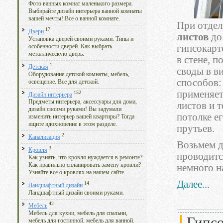
Фото ванных комнат маленького размера.
Выбирайте дизайн интерьера ванной комнаты
вашей мечты! Все о ванной комнате.
При отде
17
Двери
листов
до
Установка дверей своими руками. Типы и
гипсокарт
особенности дверей. Как выбрать
металлическую дверь.
в стене, 
1
Детская
своды в в
Оборудование детской комнаты, мебель,
способов:
освещение. Все для детской.
применяет
152
Дизайн интерьера
Предметы интерьера, аксессуары для дома,
листов и 
дизайн своими руками! Вы задумали
потолке е
изменить интерьер вашей квартиры? Тогда
ищите вдохновение в этом разделе.
прутьев.
2
Канализация
Возьмем д
3
Кровля
проводитс
Как узнать, что кровля нуждается в ремонте?
Как правильно спланировать замену кровли?
немного н
Узнайте все о кровлях на нашем сайте.
Далее...
14
Ландшафтный дизайн
Ландшафтный дизайн своими руками.
42
Мебель
Мебель для кухни, мебель для спальни,
Гипсо
мебель для гостинной, мебель для ванной.