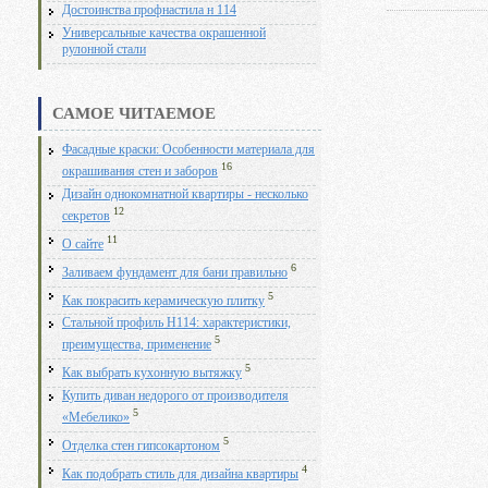
Достоинства профнастила н 114
Универсальные качества окрашенной
рулонной стали
САМОЕ ЧИТАЕМОЕ
Фасадные краски: Особенности материала для
16
окрашивания стен и заборов
Дизайн однокомнатной квартиры - несколько
12
секретов
11
О сайте
6
Заливаем фундамент для бани правильно
5
Как покрасить керамическую плитку
Стальной профиль Н114: характеристики,
5
преимущества, применение
5
Как выбрать кухонную вытяжку
Купить диван недорого от производителя
5
«Мебелико»
5
Отделка стен гипсокартоном
4
Как подобрать стиль для дизайна квартиры