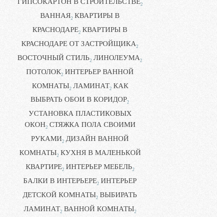
ГИПСОКАРТОН В СТРОИТЕЛЬСТВЕ
2
ВАННАЯ
КВАРТИРЫ В
2
КРАСНОДАРЕ
КВАРТИРЫ В
2
КРАСНОДАРЕ ОТ ЗАСТРОЙЩИКА
2
ВОСТОЧНЫЙ СТИЛЬ
ЛИНОЛЕУМА
2
2
ПОТОЛОК
ИНТЕРЬЕР ВАННОЙ
2
КОМНАТЫ
ЛАМИНАТ
КАК
2
2
ВЫБРАТЬ ОБОИ В КОРИДОР
2
УСТАНОВКА ПЛАСТИКОВЫХ
ОКОН
СТЯЖКА ПОЛА СВОИМИ
2
РУКАМИ
ДИЗАЙН ВАННОЙ
2
КОМНАТЫ
КУХНЯ В МАЛЕНЬКОЙ
2
КВАРТИРЕ
ИНТЕРЬЕР МЕБЕЛЬ
2
2
БАЛКИ В ИНТЕРЬЕРЕ
ИНТЕРЬЕР
2
ДЕТСКОЙ КОМНАТЫ
ВЫБИРАТЬ
2
ЛАМИНАТ
ВАННОЙ КОМНАТЫ
2
2