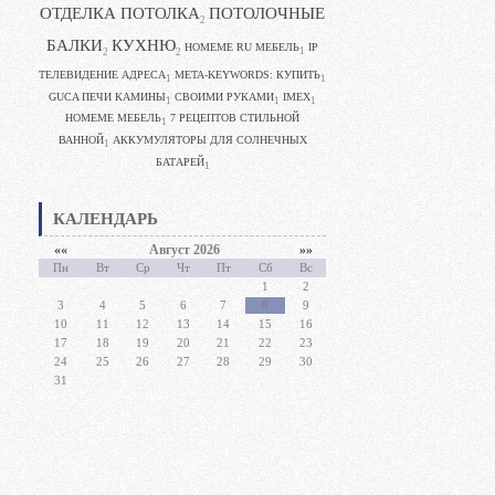
ОТДЕЛКА ПОТОЛКА
ПОТОЛОЧНЫЕ
2
БАЛКИ
КУХНЮ
HOMEME RU МЕБЕЛЬ
IP
1
2
2
ТЕЛЕВИДЕНИЕ АДРЕСА
META-KEYWORDS: КУПИТЬ
1
1
GUCA ПЕЧИ КАМИНЫ
CВОИМИ РУКАМИ
IMEX
1
1
1
HOMEME МЕБЕЛЬ
7 РЕЦЕПТОВ СТИЛЬНОЙ
1
ВАННОЙ
АККУМУЛЯТОРЫ ДЛЯ СОЛНЕЧНЫХ
1
БАТАРЕЙ
1
КАЛЕНДАРЬ
««
Август 2026
»»
Пн
Вт
Ср
Чт
Пт
Сб
Вс
1
2
3
4
5
6
7
8
9
10
11
12
13
14
15
16
17
18
19
20
21
22
23
24
25
26
27
28
29
30
31