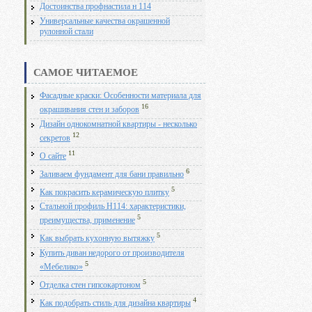
Достоинства профнастила н 114
Универсальные качества окрашенной
рулонной стали
САМОЕ ЧИТАЕМОЕ
Фасадные краски: Особенности материала для
16
окрашивания стен и заборов
Дизайн однокомнатной квартиры - несколько
12
секретов
11
О сайте
6
Заливаем фундамент для бани правильно
5
Как покрасить керамическую плитку
Стальной профиль Н114: характеристики,
5
преимущества, применение
5
Как выбрать кухонную вытяжку
Купить диван недорого от производителя
5
«Мебелико»
5
Отделка стен гипсокартоном
4
Как подобрать стиль для дизайна квартиры