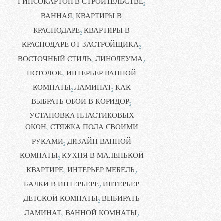
ГИПСОКАРТОН В СТРОИТЕЛЬСТВЕ
2
ВАННАЯ
КВАРТИРЫ В
2
КРАСНОДАРЕ
КВАРТИРЫ В
2
КРАСНОДАРЕ ОТ ЗАСТРОЙЩИКА
2
ВОСТОЧНЫЙ СТИЛЬ
ЛИНОЛЕУМА
2
2
ПОТОЛОК
ИНТЕРЬЕР ВАННОЙ
2
КОМНАТЫ
ЛАМИНАТ
КАК
2
2
ВЫБРАТЬ ОБОИ В КОРИДОР
2
УСТАНОВКА ПЛАСТИКОВЫХ
ОКОН
СТЯЖКА ПОЛА СВОИМИ
2
РУКАМИ
ДИЗАЙН ВАННОЙ
2
КОМНАТЫ
КУХНЯ В МАЛЕНЬКОЙ
2
КВАРТИРЕ
ИНТЕРЬЕР МЕБЕЛЬ
2
2
БАЛКИ В ИНТЕРЬЕРЕ
ИНТЕРЬЕР
2
ДЕТСКОЙ КОМНАТЫ
ВЫБИРАТЬ
2
ЛАМИНАТ
ВАННОЙ КОМНАТЫ
2
2