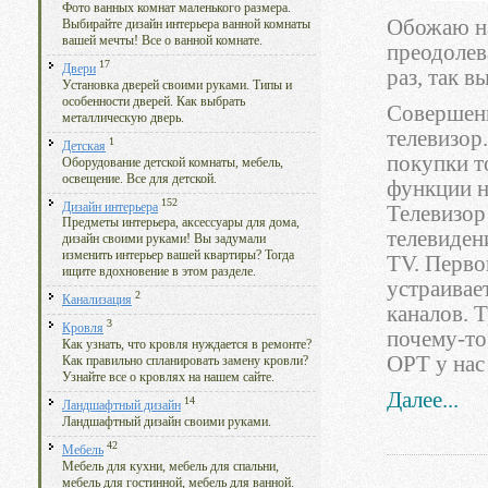
Фото ванных комнат маленького размера.
Обожаю на
Выбирайте дизайн интерьера ванной комнаты
вашей мечты! Все о ванной комнате.
преодолев
17
Двери
раз, так в
Установка дверей своими руками. Типы и
особенности дверей. Как выбрать
Совершенн
металлическую дверь.
телевизор
1
Детская
покупки то
Оборудование детской комнаты, мебель,
освещение. Все для детской.
функции н
152
Дизайн интерьера
Телевизор
Предметы интерьера, аксессуары для дома,
телевиден
дизайн своими руками! Вы задумали
изменить интерьер вашей квартиры? Тогда
TV. Первог
ищите вдохновение в этом разделе.
устраивае
2
Канализация
каналов. Т
3
Кровля
почему-то
Как узнать, что кровля нуждается в ремонте?
ОРТ у нас
Как правильно спланировать замену кровли?
Узнайте все о кровлях на нашем сайте.
Далее...
14
Ландшафтный дизайн
Ландшафтный дизайн своими руками.
42
Мебель
Мебель для кухни, мебель для спальни,
мебель для гостинной, мебель для ванной.