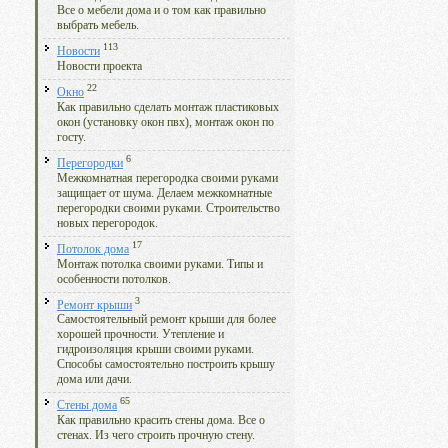
Все о мебели дома и о том как правильно
выбрать мебель.
113
Новости
Новости проекта
22
Окно
Как правильно сделать монтаж пластиковых
окон (установку окон пвх), монтаж окон по
госту.
6
Перегородки
Межкомнатная перегородка своими руками
защищает от шума. Делаем межкомнатные
перегородки своими руками. Строительство
новых перегородок.
17
Потолок дома
Монтаж потолка своими руками. Типы и
особенности потолков.
3
Ремонт крыши
Самостоятельный ремонт крыши для более
хорошей прочности. Утепление и
гидроизоляция крыши своими руками.
Способы самостоятельно построить крышу
дома или дачи.
65
Стены дома
Как правильно красить стены дома. Все о
стенах. Из чего строить прочную стену.