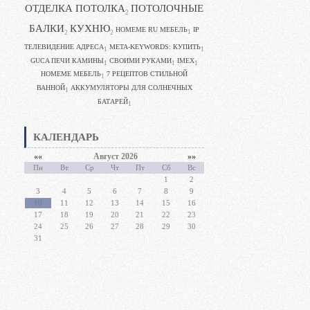
ОТДЕЛКА ПОТОЛКА
ПОТОЛОЧНЫЕ
2
БАЛКИ
КУХНЮ
HOMEME RU МЕБЕЛЬ
IP
1
2
2
ТЕЛЕВИДЕНИЕ АДРЕСА
META-KEYWORDS: КУПИТЬ
1
1
GUCA ПЕЧИ КАМИНЫ
CВОИМИ РУКАМИ
IMEX
1
1
1
HOMEME МЕБЕЛЬ
7 РЕЦЕПТОВ СТИЛЬНОЙ
1
ВАННОЙ
АККУМУЛЯТОРЫ ДЛЯ СОЛНЕЧНЫХ
1
БАТАРЕЙ
1
КАЛЕНДАРЬ
««
Август 2026
»»
Пн
Вт
Ср
Чт
Пт
Сб
Вс
1
2
3
4
5
6
7
8
9
10
11
12
13
14
15
16
17
18
19
20
21
22
23
24
25
26
27
28
29
30
31