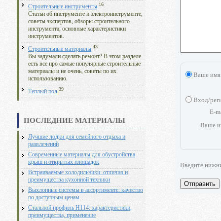
16
Строительные инструменты
Статьи об инструменте и электроинструменте,
советы экспертов, обзоры строительного
инструмента, основные характеристики
инструментов.
43
Строительные материалы
Вы задумали сделать ремонт? В этом разделе
есть все про самые популярные строительные
материалы и не очень, советы по их
Ваше имя
использованию.
39
Теплый пол
Вход/рег
E-m
ПОСЛЕДНИЕ МАТЕРИАЛЫ
Ваше и
Лучшие лодки для семейного отдыха и
развлечений
Современные материалы для обустройства
крыш и открытых площадок
Введите нижн
Встраиваемые холодильники: отличия и
преимущества кухонной техники
Отправить
Выхлопные системы в ассортименте: качество
по доступным ценам
Стальной профиль Н114: характеристики,
преимущества, применение