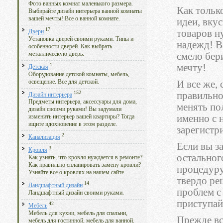
Фото ванных комнат маленького размера.
Как тольк
Выбирайте дизайн интерьера ванной комнаты
вашей мечты! Все о ванной комнате.
идеи, вку
17
товаров н
Двери
Установка дверей своими руками. Типы и
надежд! В
особенности дверей. Как выбрать
металлическую дверь.
смело бер
1
мечту!
Детская
Оборудование детской комнаты, мебель,
освещение. Все для детской.
И все же, 
152
правильно
Дизайн интерьера
Предметы интерьера, аксессуары для дома,
менять по
дизайн своими руками! Вы задумали
именно с 
изменить интерьер вашей квартиры? Тогда
ищите вдохновение в этом разделе.
зарегистр
2
Канализация
Если вы з
3
Кровля
остальног
Как узнать, что кровля нуждается в ремонте?
Как правильно спланировать замену кровли?
процедуру
Узнайте все о кровлях на нашем сайте.
твердо ре
14
Ландшафтный дизайн
проблем с
Ландшафтный дизайн своими руками.
приступай
42
Мебель
Мебель для кухни, мебель для спальни,
Прежде вс
мебель для гостинной, мебель для ванной.