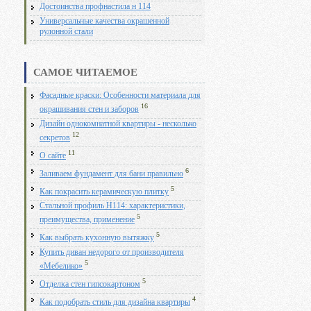
Достоинства профнастила н 114
Универсальные качества окрашенной
рулонной стали
САМОЕ ЧИТАЕМОЕ
Фасадные краски: Особенности материала для
16
окрашивания стен и заборов
Дизайн однокомнатной квартиры - несколько
12
секретов
11
О сайте
6
Заливаем фундамент для бани правильно
5
Как покрасить керамическую плитку
Стальной профиль Н114: характеристики,
5
преимущества, применение
5
Как выбрать кухонную вытяжку
Купить диван недорого от производителя
5
«Мебелико»
5
Отделка стен гипсокартоном
4
Как подобрать стиль для дизайна квартиры