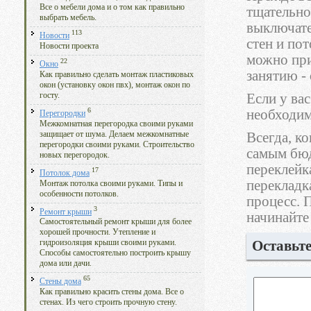
Все о мебели дома и о том как правильно
тщательно
выбрать мебель.
выключате
113
Новости
стен и по
Новости проекта
можно при
22
Окно
занятию -
Как правильно сделать монтаж пластиковых
окон (установку окон пвх), монтаж окон по
госту.
Если у ва
6
необходим
Перегородки
Межкомнатная перегородка своими руками
защищает от шума. Делаем межкомнатные
Всегда, к
перегородки своими руками. Строительство
самым бюд
новых перегородок.
переклейк
17
Потолок дома
перекладк
Монтаж потолка своими руками. Типы и
особенности потолков.
процесс. 
3
Ремонт крыши
начинайте 
Самостоятельный ремонт крыши для более
хорошей прочности. Утепление и
Оставьт
гидроизоляция крыши своими руками.
Способы самостоятельно построить крышу
дома или дачи.
65
Стены дома
Как правильно красить стены дома. Все о
стенах. Из чего строить прочную стену.