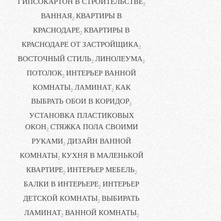
ГИПСОКАРТОН В СТРОИТЕЛЬСТВЕ
2
ВАННАЯ
КВАРТИРЫ В
2
КРАСНОДАРЕ
КВАРТИРЫ В
2
КРАСНОДАРЕ ОТ ЗАСТРОЙЩИКА
2
ВОСТОЧНЫЙ СТИЛЬ
ЛИНОЛЕУМА
2
2
ПОТОЛОК
ИНТЕРЬЕР ВАННОЙ
2
КОМНАТЫ
ЛАМИНАТ
КАК
2
2
ВЫБРАТЬ ОБОИ В КОРИДОР
2
УСТАНОВКА ПЛАСТИКОВЫХ
ОКОН
СТЯЖКА ПОЛА СВОИМИ
2
РУКАМИ
ДИЗАЙН ВАННОЙ
2
КОМНАТЫ
КУХНЯ В МАЛЕНЬКОЙ
2
КВАРТИРЕ
ИНТЕРЬЕР МЕБЕЛЬ
2
2
БАЛКИ В ИНТЕРЬЕРЕ
ИНТЕРЬЕР
2
ДЕТСКОЙ КОМНАТЫ
ВЫБИРАТЬ
2
ЛАМИНАТ
ВАННОЙ КОМНАТЫ
2
2