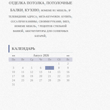
ОТДЕЛКА ПОТОЛКА
ПОТОЛОЧНЫЕ
2
БАЛКИ
КУХНЮ
HOMEME RU МЕБЕЛЬ
IP
1
2
2
ТЕЛЕВИДЕНИЕ АДРЕСА
META-KEYWORDS: КУПИТЬ
1
1
GUCA ПЕЧИ КАМИНЫ
CВОИМИ РУКАМИ
IMEX
1
1
1
HOMEME МЕБЕЛЬ
7 РЕЦЕПТОВ СТИЛЬНОЙ
1
ВАННОЙ
АККУМУЛЯТОРЫ ДЛЯ СОЛНЕЧНЫХ
1
БАТАРЕЙ
1
КАЛЕНДАРЬ
««
Август 2026
»»
Пн
Вт
Ср
Чт
Пт
Сб
Вс
1
2
3
4
5
6
7
8
9
10
11
12
13
14
15
16
17
18
19
20
21
22
23
24
25
26
27
28
29
30
31