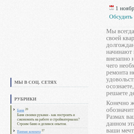
1 ноябр
Обсудить
Мы всегда
своей ква
долгождан
начинают 
внезапно н
чего необ
ремонта н
удовольст
МЫ В СОЦ. СЕТЯХ
осознаете
решаете д
РУБРИКИ
Конечно ж
обозначит
20
Баня
Баня своими руками - как построить и
Размах ва
сэкономить на работе и стройматериалах?
данном эт
Строим баню и делимся опытом.
ваши мечт
37
Ванная комната