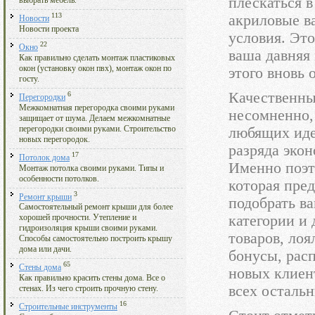
плескаться в
выбрать мебель.
113
акриловые ва
Новости
Новости проекта
условия. Эт
22
Окно
ваша давняя 
Как правильно сделать монтаж пластиковых
окон (установку окон пвх), монтаж окон по
этого вновь 
госту.
Качественны
6
Перегородки
Межкомнатная перегородка своими руками
несомненно,
защищает от шума. Делаем межкомнатные
перегородки своими руками. Строительство
любящих иде
новых перегородок.
разряда экон
17
Потолок дома
Именно поэт
Монтаж потолка своими руками. Типы и
особенности потолков.
которая пред
3
Ремонт крыши
подобрать в
Самостоятельный ремонт крыши для более
категории и
хорошей прочности. Утепление и
гидроизоляция крыши своими руками.
товаров, лоя
Способы самостоятельно построить крышу
дома или дачи.
бонусы, рас
65
Стены дома
новых клиен
Как правильно красить стены дома. Все о
всех осталь
стенах. Из чего строить прочную стену.
16
Строительные инструменты