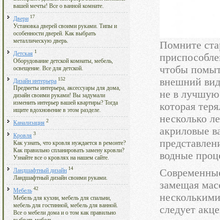
вашей мечты! Все о ванной комнате.
17
Двери
Установка дверей своими руками. Типы и
особенности дверей. Как выбрать
металлическую дверь.
Помните ста
1
Детская
приспособле
Оборудование детской комнаты, мебель,
чтобы помыт
освещение. Все для детской.
152
внешний вид
Дизайн интерьера
Предметы интерьера, аксессуары для дома,
не в лучшую 
дизайн своими руками! Вы задумали
изменить интерьер вашей квартиры? Тогда
которая теря
ищите вдохновение в этом разделе.
несколько ле
2
Канализация
акриловые в
3
Кровля
представлен
Как узнать, что кровля нуждается в ремонте?
Как правильно спланировать замену кровли?
водные проц
Узнайте все о кровлях на нашем сайте.
14
Современные
Ландшафтный дизайн
Ландшафтный дизайн своими руками.
замещая мас
42
Мебель
несколькими
Мебель для кухни, мебель для спальни,
мебель для гостинной, мебель для ванной.
следует акце
Все о мебели дома и о том как правильно