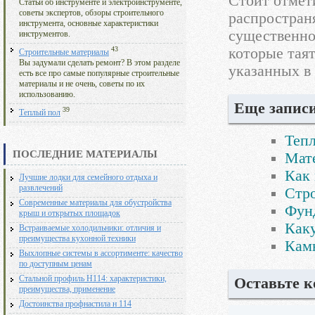
Стоит отмет
Статьи об инструменте и электроинструменте,
советы экспертов, обзоры строительного
распростран
инструмента, основные характеристики
существенно
инструментов.
которые таят
43
Строительные материалы
Вы задумали сделать ремонт? В этом разделе
указанных в 
есть все про самые популярные строительные
материалы и не очень, советы по их
использованию.
Еще записи
39
Теплый пол
Тепл
ПОСЛЕДНИЕ МАТЕРИАЛЫ
Мате
Как 
Лучшие лодки для семейного отдыха и
развлечений
Стр
Современные материалы для обустройства
Фун
крыш и открытых площадок
Каку
Встраиваемые холодильники: отличия и
преимущества кухонной техники
Кам
Выхлопные системы в ассортименте: качество
по доступным ценам
Стальной профиль Н114: характеристики,
Оставьте 
преимущества, применение
Достоинства профнастила н 114