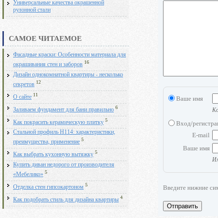
Универсальные качества окрашенной
рулонной стали
САМОЕ ЧИТАЕМОЕ
Фасадные краски: Особенности материала для
16
окрашивания стен и заборов
Дизайн однокомнатной квартиры - несколько
12
секретов
11
О сайте
Ваше имя
6
Заливаем фундамент для бани правильно
Ко
5
Как покрасить керамическую плитку
Вход/регистр
Стальной профиль Н114: характеристики,
E-mail
5
преимущества, применение
Ваше имя
5
Как выбрать кухонную вытяжку
Им
Купить диван недорого от производителя
5
«Мебелико»
5
Введите нижние си
Отделка стен гипсокартоном
4
Как подобрать стиль для дизайна квартиры
Отправить