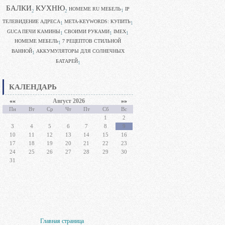
БАЛКИ
КУХНЮ
HOMEME RU МЕБЕЛЬ
IP
1
2
2
ТЕЛЕВИДЕНИЕ АДРЕСА
META-KEYWORDS: КУПИТЬ
1
1
GUCA ПЕЧИ КАМИНЫ
CВОИМИ РУКАМИ
IMEX
1
1
1
HOMEME МЕБЕЛЬ
7 РЕЦЕПТОВ СТИЛЬНОЙ
1
ВАННОЙ
АККУМУЛЯТОРЫ ДЛЯ СОЛНЕЧНЫХ
1
БАТАРЕЙ
1
КАЛЕНДАРЬ
««
Август 2026
»»
Пн
Вт
Ср
Чт
Пт
Сб
Вс
1
2
3
4
5
6
7
8
9
10
11
12
13
14
15
16
17
18
19
20
21
22
23
24
25
26
27
28
29
30
31
Главная страница