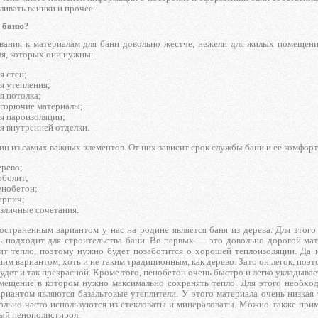
вливать веники и прочее.
ь баню?
вания к материалам для бани довольно жестче, нежели для жилых помещений
ля, которых они нужны:
я стен;
я утепления;
я потолка;
горючие материалы;
я пароизоляции;
я внутренней отделки.
ин из самых важных элементов. От них зависит срок службы бани и ее комфор
рево;
рболит;
енобетон;
ирпич;
зличные сочетания.
остраненным вариантом у нас на родине является баня из дерева. Для этого
ь подходит для строительства бани. Во-первых — это довольно дорогой мат
т тепло, поэтому нужно будет позаботится о хорошей теплоизоляции. Да 
им вариантом, хоть и не таким традиционным, как дерево. Зато он легок, поэ
удет и так прекрасной. Кроме того, пенобетон очень быстро и легко укладывае
ещение в котором нужно максимально сохранять тепло. Для этого необхо
риантом являются базальтовые утеплители. У этого материала очень низкая 
ольно часто используются из стекловаты и минераловаты. Можно также приме
ый пенополистирол.