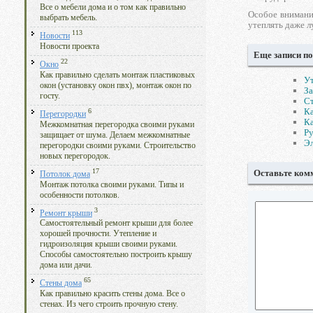
Все о мебели дома и о том как правильно
Особое внимани
выбрать мебель.
утеплять даже л
113
Новости
Новости проекта
Еще записи по
22
Окно
Как правильно сделать монтаж пластиковых
Ут
окон (установку окон пвх), монтаж окон по
За
госту.
С
Ка
6
Перегородки
Ка
Межкомнатная перегородка своими руками
Ру
защищает от шума. Делаем межкомнатные
Эл
перегородки своими руками. Строительство
новых перегородок.
17
Оставьте ком
Потолок дома
Монтаж потолка своими руками. Типы и
особенности потолков.
3
Ремонт крыши
Самостоятельный ремонт крыши для более
хорошей прочности. Утепление и
гидроизоляция крыши своими руками.
Способы самостоятельно построить крышу
дома или дачи.
65
Стены дома
Как правильно красить стены дома. Все о
стенах. Из чего строить прочную стену.