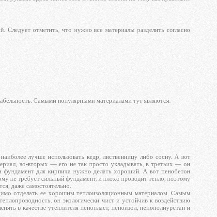
. Следует отметить, что нужно все материалы разделить согласно
табельность. Самыми популярными материалами тут являются:
 наиболее лучше использовать кедр, лиственницу либо сосну. А вот
ериал, во-вторых — его не так просто укладывать, в третьих — он
и фундамент для кирпича нужно делать хороший. А вот пенобетон
тому не требует сильный фундамент, и плохо проводит тепло, поэтому
тся, даже самостоятельно.
димо отделать ее хорошим теплоизоляционным материалом. Самым
теплопроводность, он экологически чист и устойчив к воздействию
нять в качестве утеплителя пенопласт, пеноизол, пенополиуретан и