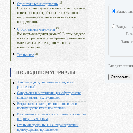
16
Строительные инструменты
Статьи об инструменте и электроинструменте,
Ваше имя
советы экспертов, обзоры строительного
инструмента, основные характеристики
инструментов.
Вход/рег
43
Строительные материалы
E-m
Вы задумали сделать ремонт? В этом разделе
есть все про самые популярные строительные
Ваше и
материалы и не очень, советы по их
использованию.
39
Теплый пол
Введите нижн
ПОСЛЕДНИЕ МАТЕРИАЛЫ
Отправить
Лучшие лодки для семейного отдыха и
развлечений
Современные материалы для обустройства
крыш и открытых площадок
Встраиваемые холодильники: отличия и
преимущества кухонной техники
Выхлопные системы в ассортименте: качество
по доступным ценам
Стальной профиль Н114: характеристики,
преимущества, применение