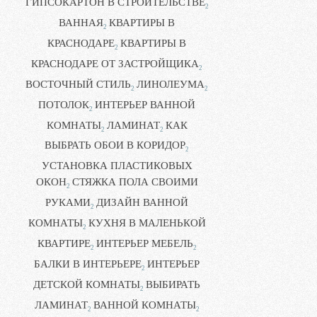
ГИПСОКАРТОН В СТРОИТЕЛЬСТВЕ
2
ВАННАЯ
КВАРТИРЫ В
2
КРАСНОДАРЕ
КВАРТИРЫ В
2
КРАСНОДАРЕ ОТ ЗАСТРОЙЩИКА
2
ВОСТОЧНЫЙ СТИЛЬ
ЛИНОЛЕУМА
2
2
ПОТОЛОК
ИНТЕРЬЕР ВАННОЙ
2
КОМНАТЫ
ЛАМИНАТ
КАК
2
2
ВЫБРАТЬ ОБОИ В КОРИДОР
2
УСТАНОВКА ПЛАСТИКОВЫХ
ОКОН
СТЯЖКА ПОЛА СВОИМИ
2
РУКАМИ
ДИЗАЙН ВАННОЙ
2
КОМНАТЫ
КУХНЯ В МАЛЕНЬКОЙ
2
КВАРТИРЕ
ИНТЕРЬЕР МЕБЕЛЬ
2
2
БАЛКИ В ИНТЕРЬЕРЕ
ИНТЕРЬЕР
2
ДЕТСКОЙ КОМНАТЫ
ВЫБИРАТЬ
2
ЛАМИНАТ
ВАННОЙ КОМНАТЫ
2
2