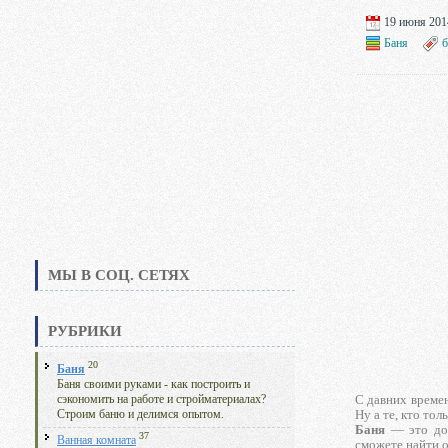
19 июня 2014
Баня
б
МЫ В СОЦ. СЕТЯХ
РУБРИКИ
20
Баня
Баня своими руками - как построить и
С давних времен
сэкономить на работе и стройматериалах?
Ну а те, кто то
Строим баню и делимся опытом.
Баня
— это дов
37
Ванная комната
сможете найти о