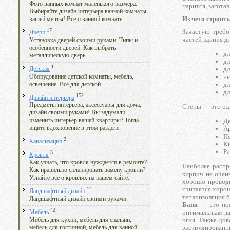
Фото ванных комнат маленького размера.
парится, загота
Выбирайте дизайн интерьера ванной комнаты
Из чего строит
вашей мечты! Все о ванной комнате.
17
Зачастую требо
Двери
частей здания д
Установка дверей своими руками. Типы и
особенности дверей. Как выбрать
дл
металлическую дверь.
дл
1
дл
Детская
не
Оборудование детской комнаты, мебель,
дл
освещение. Все для детской.
дл
152
Дизайн интерьера
Предметы интерьера, аксессуары для дома,
Стены — это од
дизайн своими руками! Вы задумали
Де
изменить интерьер вашей квартиры? Тогда
А
ищите вдохновение в этом разделе.
П
2
Канализация
К
Ра
3
Кровля
Как узнать, что кровля нуждается в ремонте?
Наиболее распр
Как правильно спланировать замену кровли?
кирпич не очен
Узнайте все о кровлях на нашем сайте.
хорошо проводи
считается хорош
14
Ландшафтный дизайн
теплоизоляция б
Ландшафтный дизайн своими руками.
Баня
— это пом
42
оптимальным ва
Мебель
огня. Также дов
Мебель для кухни, мебель для спальни,
экструдированн
мебель для гостинной, мебель для ванной.