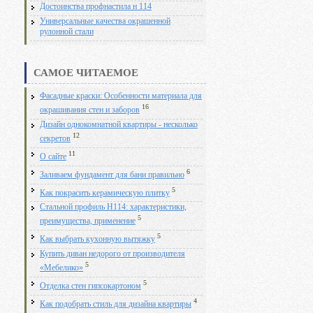
Достоинства профнастила н 114
Универсальные качества окрашенной
рулонной стали
САМОЕ ЧИТАЕМОЕ
Фасадные краски: Особенности материала для
16
окрашивания стен и заборов
Дизайн однокомнатной квартиры - несколько
12
секретов
11
О сайте
6
Заливаем фундамент для бани правильно
5
Как покрасить керамическую плитку
Стальной профиль Н114: характеристики,
5
преимущества, применение
5
Как выбрать кухонную вытяжку
Купить диван недорого от производителя
5
«Мебелико»
5
Отделка стен гипсокартоном
4
Как подобрать стиль для дизайна квартиры