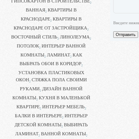
ГИПСОКАРТОН В СТРОИТЕЛЬСТВЕ
2
ВАННАЯ
КВАРТИРЫ В
2
КРАСНОДАРЕ
КВАРТИРЫ В
2
Введите нижн
КРАСНОДАРЕ ОТ ЗАСТРОЙЩИКА
2
Отправить
ВОСТОЧНЫЙ СТИЛЬ
ЛИНОЛЕУМА
2
2
ПОТОЛОК
ИНТЕРЬЕР ВАННОЙ
2
КОМНАТЫ
ЛАМИНАТ
КАК
2
2
ВЫБРАТЬ ОБОИ В КОРИДОР
2
УСТАНОВКА ПЛАСТИКОВЫХ
ОКОН
СТЯЖКА ПОЛА СВОИМИ
2
РУКАМИ
ДИЗАЙН ВАННОЙ
2
КОМНАТЫ
КУХНЯ В МАЛЕНЬКОЙ
2
КВАРТИРЕ
ИНТЕРЬЕР МЕБЕЛЬ
2
2
БАЛКИ В ИНТЕРЬЕРЕ
ИНТЕРЬЕР
2
ДЕТСКОЙ КОМНАТЫ
ВЫБИРАТЬ
2
ЛАМИНАТ
ВАННОЙ КОМНАТЫ
2
2