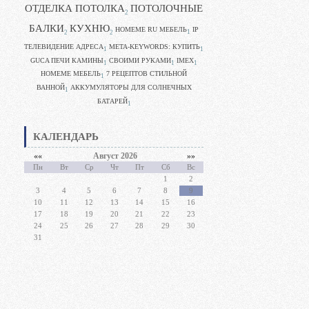
ОТДЕЛКА ПОТОЛКА
ПОТОЛОЧНЫЕ
2
БАЛКИ
КУХНЮ
HOMEME RU МЕБЕЛЬ
IP
1
2
2
ТЕЛЕВИДЕНИЕ АДРЕСА
META-KEYWORDS: КУПИТЬ
1
1
GUCA ПЕЧИ КАМИНЫ
CВОИМИ РУКАМИ
IMEX
1
1
1
HOMEME МЕБЕЛЬ
7 РЕЦЕПТОВ СТИЛЬНОЙ
1
ВАННОЙ
АККУМУЛЯТОРЫ ДЛЯ СОЛНЕЧНЫХ
1
БАТАРЕЙ
1
КАЛЕНДАРЬ
««
Август 2026
»»
Пн
Вт
Ср
Чт
Пт
Сб
Вс
1
2
3
4
5
6
7
8
9
10
11
12
13
14
15
16
17
18
19
20
21
22
23
24
25
26
27
28
29
30
31