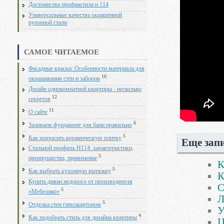
Достоинства профнастила н 114
Универсальные качества окрашенной
рулонной стали
САМОЕ ЧИТАЕМОЕ
Фасадные краски: Особенности материала для
16
окрашивания стен и заборов
Дизайн однокомнатной квартиры - несколько
12
секретов
11
О сайте
6
Заливаем фундамент для бани правильно
5
Как покрасить керамическую плитку
Еще запи
Стальной профиль Н114: характеристики,
5
преимущества, применение
К
5
Как выбрать кухонную вытяжку
К
Купить диван недорого от производителя
С
5
«Мебелико»
Л
5
Отделка стен гипсокартоном
У
4
Как подобрать стиль для дизайна квартиры
Ц