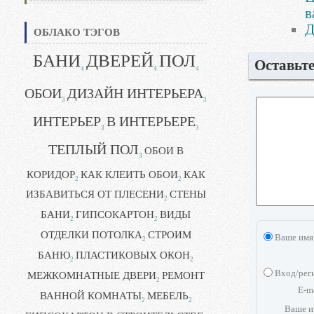
в
Д
ОБЛАКО ТЭГОВ
БАНИ
ДВЕРЕЙ
ПОЛ
Оставьт
4
4
4
ОБОИ
ДИЗАЙН ИНТЕРЬЕРА
3
3
ИНТЕРЬЕР
В ИНТЕРЬЕРЕ
3
3
ТЕПЛЫЙ ПОЛ
ОБОИ В
3
КОРИДОР
КАК КЛЕИТЬ ОБОИ
КАК
2
2
ИЗБАВИТЬСЯ ОТ ПЛЕСЕНИ
СТЕНЫ
2
БАНИ
ГИПСОКАРТОН
ВИДЫ
2
2
ОТДЕЛКИ ПОТОЛКА
СТРОИМ
Ваше имя
2
БАНЮ
ПЛАСТИКОВЫХ ОКОН
2
2
Вход/рег
МЕЖКОМНАТНЫЕ ДВЕРИ
РЕМОНТ
2
E-m
ВАННОЙ КОМНАТЫ
МЕБЕЛЬ
2
2
Ваше и