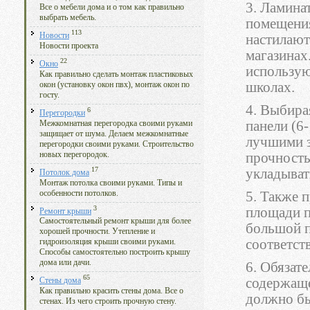
3. Ламина
Все о мебели дома и о том как правильно
выбрать мебель.
помещения
113
Новости
настилают
Новости проекта
магазинах
22
Окно
использую
Как правильно сделать монтаж пластиковых
школах.
окон (установку окон пвх), монтаж окон по
госту.
4. Выбира
6
Перегородки
панели (6
Межкомнатная перегородка своими руками
защищает от шума. Делаем межкомнатные
лучшими 
перегородки своими руками. Строительство
новых перегородок.
прочность
17
укладыват
Потолок дома
Монтаж потолка своими руками. Типы и
особенности потолков.
5. Также 
3
площади п
Ремонт крыши
Самостоятельный ремонт крыши для более
большой п
хорошей прочности. Утепление и
соответс
гидроизоляция крыши своими руками.
Способы самостоятельно построить крышу
дома или дачи.
6. Обязат
65
содержаще
Стены дома
Как правильно красить стены дома. Все о
должно бы
стенах. Из чего строить прочную стену.