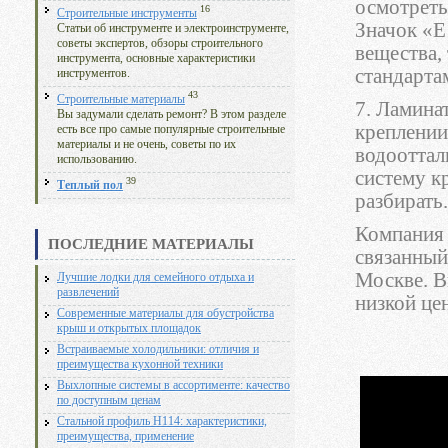
осмотреть
16
Строительные инструменты
Значок «Е
Статьи об инструменте и электроинструменте,
советы экспертов, обзоры строительного
вещества,
инструмента, основные характеристики
стандарта
инструментов.
43
Строительные материалы
7. Ламина
Вы задумали сделать ремонт? В этом разделе
креплении
есть все про самые популярные строительные
материалы и не очень, советы по их
водооттал
использованию.
систему к
39
Теплый пол
разбирать.
Компани
ПОСЛЕДНИЕ МАТЕРИАЛЫ
связанный
Москве. В
Лучшие лодки для семейного отдыха и
развлечений
низкой це
Современные материалы для обустройства
крыш и открытых площадок
Встраиваемые холодильники: отличия и
преимущества кухонной техники
Выхлопные системы в ассортименте: качество
по доступным ценам
Стальной профиль Н114: характеристики,
преимущества, применение