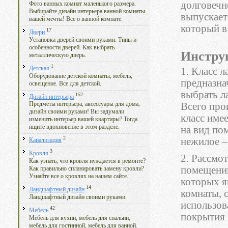
долговечн
Фото ванных комнат маленького размера.
Выбирайте дизайн интерьера ванной комнаты
выпускает
вашей мечты! Все о ванной комнате.
который в
17
Двери
Установка дверей своими руками. Типы и
особенности дверей. Как выбрать
Инстру
металлическую дверь.
1
Детская
1. Класс 
Оборудование детской комнаты, мебель,
предназна
освещение. Все для детской.
выбрать л
152
Дизайн интерьера
Всего про
Предметы интерьера, аксессуары для дома,
дизайн своими руками! Вы задумали
класс име
изменить интерьер вашей квартиры? Тогда
ищите вдохновение в этом разделе.
на вид по
2
нежилое –
Канализация
3
Кровля
2. Рассмо
Как узнать, что кровля нуждается в ремонте?
помещений
Как правильно спланировать замену кровли?
Узнайте все о кровлях на нашем сайте.
которых я
14
Ландшафтный дизайн
комнаты, 
Ландшафтный дизайн своими руками.
использов
42
Мебель
покрытия 
Мебель для кухни, мебель для спальни,
мебель для гостинной, мебель для ванной.